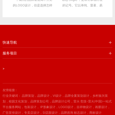
计
的LOGO设计，但是选择怎样
的记号。它以单纯、显著、易
程
的品牌形象设计公司，对一个
识别的物象、图形或文字符号
字
公司的品牌形象有着至关重要
为直观语言，除表示什么、代
包
的作用，怎么选择一家好的标
替什么之外，还具有表达意
列
志设计公司呢？如何选择好的
义、情感和指令行动等作用。
字
标志设计（LOGO设计...
标志，在现代汉语...
.
快速导航
公司介绍
服务项目
服务案例
品牌形象策划
服务项目
>
VIS系统设计
新资讯
LOGO标志设计
联系我们
包装系统设计
友情链接 :
乡村振兴策划
行业关键词： 品牌策划，品牌设计，VI设计，品牌全案策划设计，乡村振兴策
划，校园文化策划，品牌策划公司，品牌设计公司，雷火·竞技-雷火(中国)一站式
研学旅行策划
平台服务网站，包装设计， IP形象设计，LOGO设计，吉祥物设计，画册设计，
党政文化建设
广告宣传设计，专卖店设计，SI店面设计，品牌咨询 标志设计，商标设计